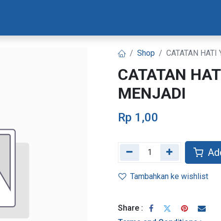
Materi Bootcamp
Progres Naskah
Konsultasi Progr
Shop
CATATAN HATI
CATATAN HAT
MENJADI
Rp
1,00
Add
Tambahkan ke wishlist
Share :