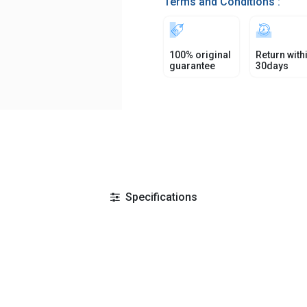
Terms and Conditions :
100% original
Return with
guarantee
30days
Specifications