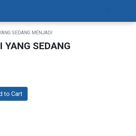
am
Daftar Sekarang
 YANG SEDANG MENJADI
I YANG SEDANG
 to Cart