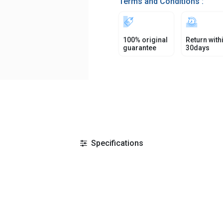
Terms and Conditions :
100% original
Return with
guarantee
30days
Specifications