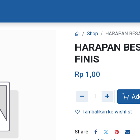
Materi Bootcamp
Progres Naskah
Konsultasi Progr
Shop
HARAPAN BESA
HARAPAN BES
FINIS
Rp
1,00
Add
Tambahkan ke wishlist
Share :