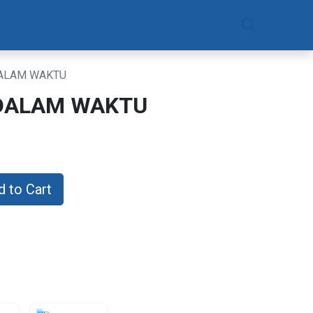
am
Daftar Sekarang
DALAM WAKTU
 DALAM WAKTU
 to Cart