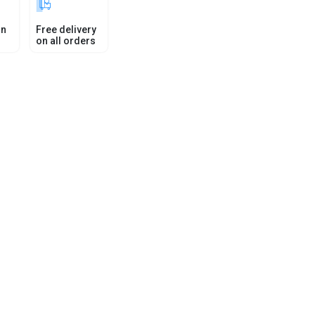
in
Free delivery
on all orders