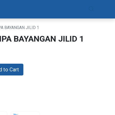
am
Daftar Sekarang
A BAYANGAN JILID 1
PA BAYANGAN JILID 1
 to Cart