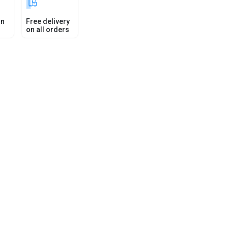
in
Free delivery
on all orders