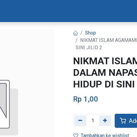
Materi Bootcamp
Progres Naskah
Konsultasi Progr
Shop
NIKMAT ISLAM AGAMAMU,
SINI JILID 2
NIKMAT ISLA
DALAM NAPAS
HIDUP DI SINI 
Rp
1,00
Add
Tambahkan ke wishlist