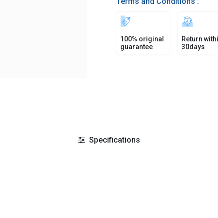
Terms and Conditions :
100% original
Return with
guarantee
30days
Specifications