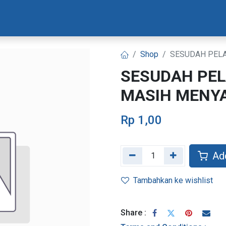
Materi Bootcamp
Progres Naskah
Konsultasi Progr
Shop
SESUDAH PELA
SESUDAH PEL
MASIH MENYAL
Rp
1,00
Add
Tambahkan ke wishlist
Share :